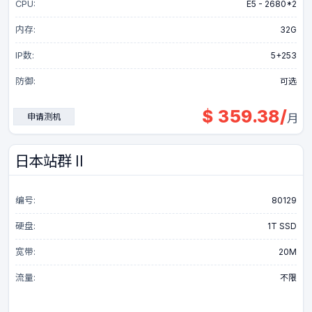
CPU:
E5 - 2680*2
GPU服务器
内存:
32G
IP数:
5+253
大带宽服务器
防御:
可选
DDOS防御
$
359.38
/
申请测机
月
高防服务器
日本站群 II
CDN加速防御
编号:
80129
硬盘:
1T SSD
宽带:
20M
流量:
不限