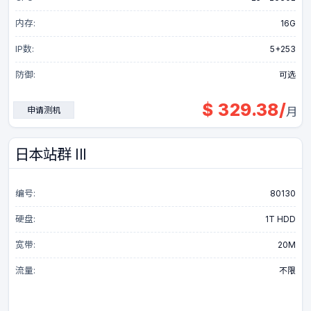
云站群服务器
内存:
16G
IP数:
5+253
云服务器
防御:
可选
$
329.38
/
香港-优化线路
申请测机
月
香港-国际线路
日本站群 III
伦敦-国际线路
编号:
80130
硬盘:
1T HDD
台湾-优化线路
宽带:
20M
台湾-国际线路
流量:
不限
圣何塞-优化线路